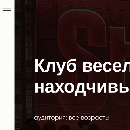
Клуб весе
находчив
аудитория: все возрасты