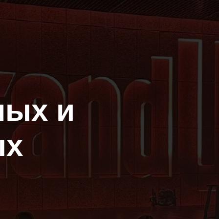
лых и
ых