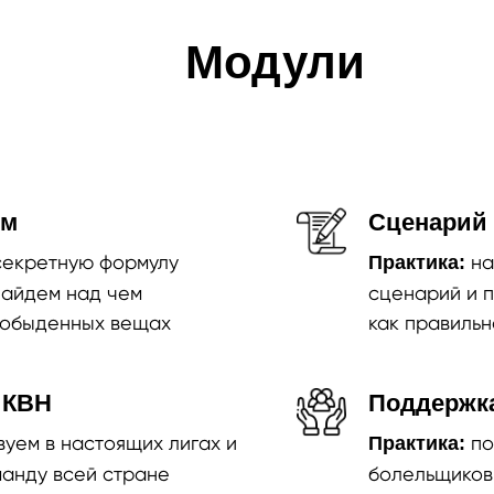
Модули
им
Сценарий 
секретную формулу
на
Практика:
найдем над чем
сценарий и 
 обыденных вещах
как правиль
 КВН
Поддержк
вуем в настоящих лигах и
по
Практика:
манду всей стране
болельщиков