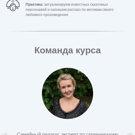
Практика:
актуализируем известных сказочных
персонажей и напишем рассказ по мотивам своего
любимого произведения.
Команда курса
КОНТАКТЫ ДЛЯ СВЯЗИ
Мы анонсируем события и записываем
участников на мероприятия в телеграм-канале —
подписывайтесь и включайте звук уведомлений!
Семейный педагог, эксперт по гармоничному