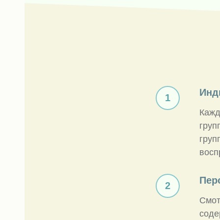
Инд
Кажд
груп
груп
восп
Пер
Смот
соде