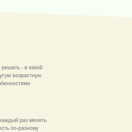
решать - в какой
ругую возрастную
собенностями
 каждый раз менять
ость по-разному